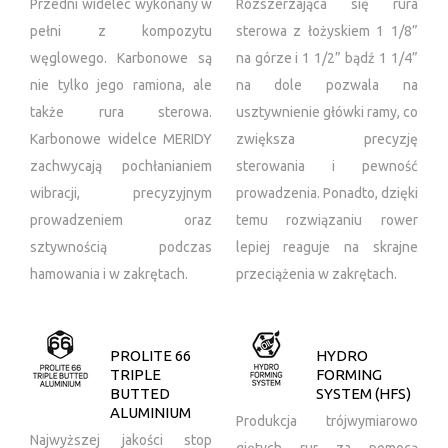
Przedni widelec wykonany w
Rozszerzająca się rura
pełni z kompozytu
sterowa z łożyskiem 1 1/8”
węglowego. Karbonowe są
na górze i 1 1/2” bądź 1 1/4”
nie tylko jego ramiona, ale
na dole pozwala na
także rura sterowa.
usztywnienie główki ramy, co
Karbonowe widelce MERIDY
zwiększa precyzję
zachwycają pochłanianiem
sterowania i pewność
wibracji, precyzyjnym
prowadzenia. Ponadto, dzięki
prowadzeniem oraz
temu rozwiązaniu rower
sztywnością podczas
lepiej reaguje na skrajne
hamowania i w zakrętach.
przeciążenia w zakrętach.
PROLITE 66
HYDRO
TRIPLE
FORMING
BUTTED
SYSTEM (HFS)
ALUMINIUM
Produkcja trójwymiarowo
Najwyższej jakości stop