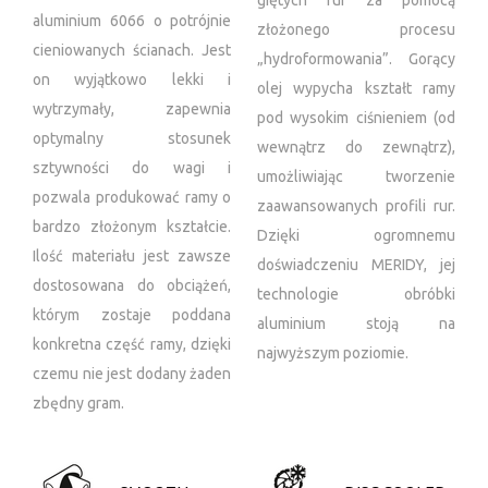
giętych rur za pomocą
aluminium 6066 o potrójnie
złożonego procesu
cieniowanych ścianach. Jest
„hydroformowania”. Gorący
on wyjątkowo lekki i
olej wypycha kształt ramy
wytrzymały, zapewnia
pod wysokim ciśnieniem (od
optymalny stosunek
wewnątrz do zewnątrz),
sztywności do wagi i
umożliwiając tworzenie
pozwala produkować ramy o
zaawansowanych profili rur.
bardzo złożonym kształcie.
Dzięki ogromnemu
Ilość materiału jest zawsze
doświadczeniu MERIDY, jej
dostosowana do obciążeń,
technologie obróbki
którym zostaje poddana
aluminium stoją na
konkretna część ramy, dzięki
najwyższym poziomie.
czemu nie jest dodany żaden
zbędny gram.