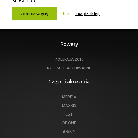
SILEX 200
zobacz więcej
lub
znajdź sklep
Rowery
KOLEKCJA 2019
KOLEKCJE ARCHIWALNE
Części i akcesoria
MERIDA
MAXXIS
CST
DE ONE
B-SKIN