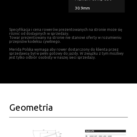
30.9mm
Specyfikacja i cena rowerów prezentowanych na stronie może się
różnić od dostępnych w sprzedaży.
Towar prezentowany na stronie nie stanowi oferty w rozumieniu
przepisów kodeksu cywilnego.
Merida Polska wymaga aby rower dostarczony do klienta przez
sprzedawcę był w pełni gotowy do jazdy. W związku z tym możliwy
jest tylko odbiór osobisty w naszej sieci sprzedaży.
Geometria