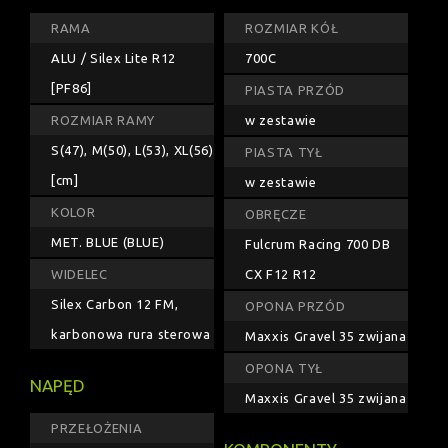
RAMA
ROZMIAR KÓŁ
ALU / Silex Lite R12
700C
[PF86]
PIASTA PRZÓD
ROZMIAR RAMY
w zestawie
S(47), M(50), L(53), XL(56)
PIASTA TYŁ
[cm]
w zestawie
KOLOR
OBRĘCZE
MET. BLUE (BLUE)
Fulcrum Racing 700 DB
WIDELEC
CX F12 R12
Silex Carbon 12 FM,
OPONA PRZÓD
karbonowa rura sterowa
Maxxis Gravel 35 zwijana
OPONA TYŁ
NAPĘD
Maxxis Gravel 35 zwijana
PRZEŁOŻENIA