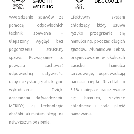
SMOOTH
DISC COOLER
WELDING
Wygładzanie spawów za
Efektywny system
pomocą odpowiednich
chłodzący, który usuwa
technik spawania –
ryzyko przegrzania się
ulepszony wygląd bez
hamulca np. podczas długich
pogorszenia struktury
zjazdów. Aluminiowe żebra,
spawu. Rozwiązanie to
przymocowane w okolicach
pozwala zachować
zacisku hamulca
odpowiednią sztywności
tarczowego, odprowadzają
ramy i uzyskać jej atrakcyjne
nadmiar ciepła. Rezultat: o
wykończenie. Dzięki
35% mniejsze nagrzewanie
ogromnemu doświadczeniu
się hamulca, szybsze
MERIDY, jej technologie
chłodzenie i stała jakość
obróbki aluminium stoją na
hamowania.
najwyższym poziomie.