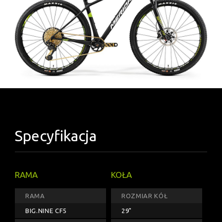
Specyfikacja
RAMA
KOŁA
RAMA
ROZMIAR KÓŁ
BIG.NINE CF5
29"