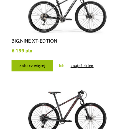
BIG.NINE XT-EDTION
6 199 pln
zobacz więcej
lub
znajdź sklep