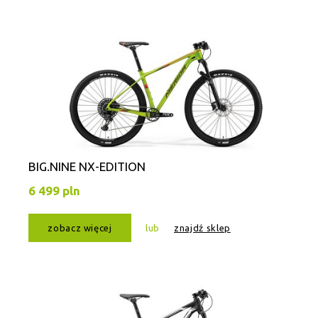
BIG.NINE NX-EDITION
6 499 pln
zobacz więcej
lub
znajdź sklep