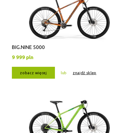
BIG.NINE 5000
9 999 pln
zobacz więcej
lub
znajdź sklep