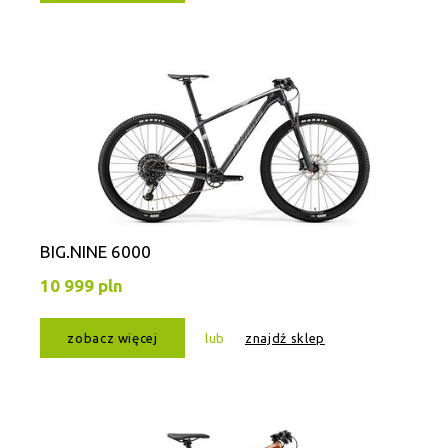
BIG.NINE 6000
10 999 pln
zobacz więcej
lub
znajdź sklep