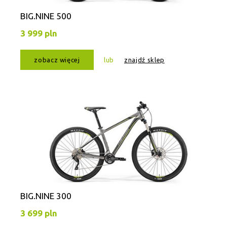
BIG.NINE 500
3 999 pln
zobacz więcej
lub
znajdź sklep
BIG.NINE 300
3 699 pln