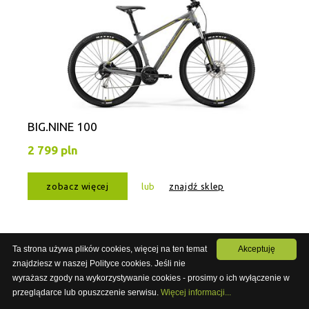
BIG.NINE 100
2 799 pln
zobacz więcej
lub
znajdź sklep
Ta strona używa plików cookies, więcej na ten temat
Akceptuję
znajdziesz w naszej Polityce cookies. Jeśli nie
wyrażasz zgody na wykorzystywanie cookies - prosimy o ich wyłączenie w
PRZEJDŹ NA NOWĄ STRONĘ
przeglądarce lub opuszczenie serwisu.
Więcej informacji...