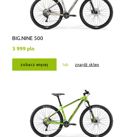
BIG.NINE 500
3 999 pln
zobacz więcej
lub
znajdź sklep