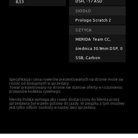
DSH, -17 ASD
8,53
SIODŁO
Prologo Scratch 2
SZTYCA
MERIDA Team CC,
średnica 30.9mm DSP, 0
SSB, Carbon
Specyfikacja i cena rowerów prezentowanych na stronie może się
różnić od dostępnych w sprzedaży.
Towar prezentowany na stronie nie stanowi oferty w rozumieniu
przepisów kodeksu cywilnego.
Merida Polska wymaga aby rower dostarczony do klienta przez
sprzedawcę był w pełni gotowy do jazdy. W związku z tym możliwy
jest tylko odbiór osobisty w naszej sieci sprzedaży.