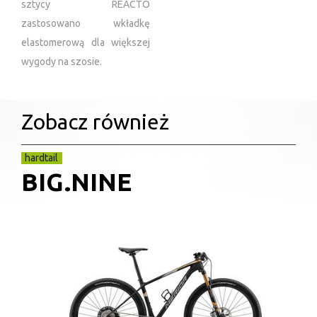
sztycy REACTO
zastosowano wkładkę
elastomerową dla większej
wygody na szosie.
Zobacz również
hardtail
BIG.NINE